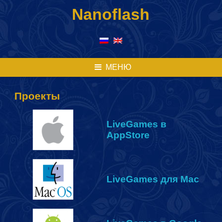
Перейти
Nanoflash
к
содержимому
МЕНЮ
Проекты
LiveGames в
AppStore
LiveGames для Mac