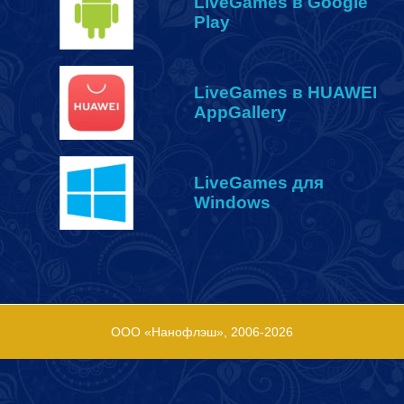
LiveGames в Google
Play
LiveGames в
HUAWEI
AppGallery
LiveGames для
Windows
ООО «Нанофлэш», 2006-2026